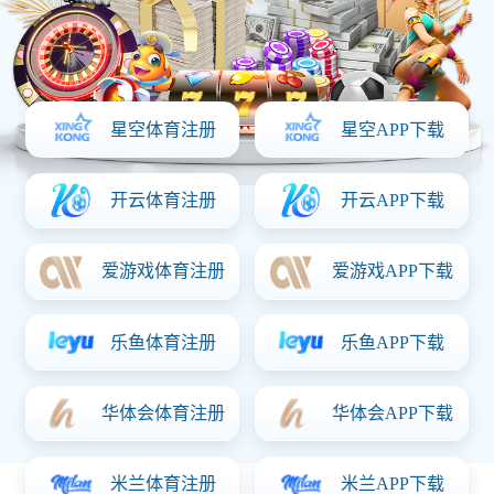
拜仁官宣签下金玟哉 vs 利物
浦截胡科纳特，中卫补强策略
截然不同
2026-06-09 16:01
80 次阅读
首页
/
体育头条