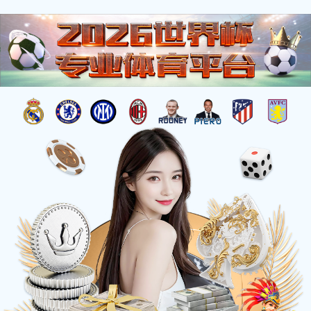
注册入口
星空下载
APP与网页版入口｜
畅享全球体育赛事与数据服务
欢迎访问
星空下载
，提供全面覆盖足球、篮
球、电竞等项目的赛事资讯与数据内容， 支持
APP下载
与
网页使用
，每日同步更新千场比
赛，聚焦热门体育内容， 助您轻松获取赛事动
态，掌握比赛节奏。
手机App
网页版