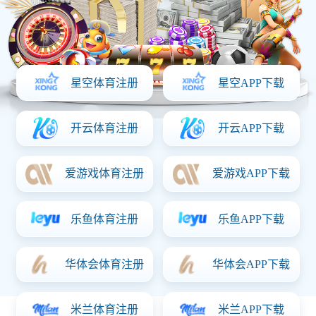
马格努森手腕韧带撕裂手术成
功，哈斯车队夏休期后阵容待
定
2026-06-05 19:40
65 次阅读
首页
/
体育头条