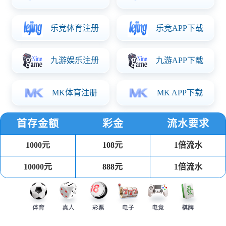
F1夏休期刚刚开始，哈斯车队便传来一则令人揪心的
消息：主力车手凯文·马格努森因在一次训练中遭遇手
腕韧带撕裂，已于近日成功接受了手术治疗。这一意
外不仅让丹麦车手的个人赛季蒙上阴影，也让哈斯车
队的下一阶段阵容安排陡增变数。随着夏休期即将结
束，车队高层面临着在短时间内调整布局的紧迫挑
战。